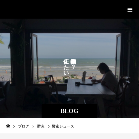
酵素風呂サラブラン
え
が
？
た
い
こ
と
BLOG
ブログ
酵素
酵素ジュース