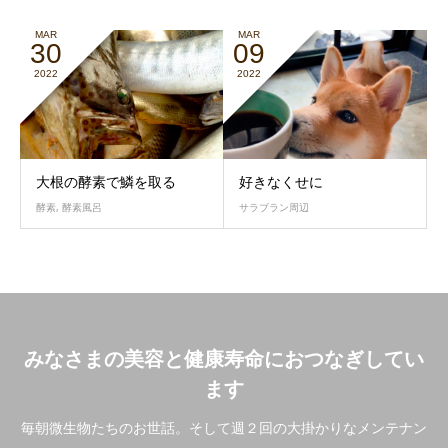
MAR
MAR
30
09
2022
2022
大根の酵素で鱗を取る
好きなくせに
酵素
,
酵素風呂
サラブラン周辺
みなさまの美容と健康寿命におつなぎしてい
ます
毎朝微生物たちのお世話。そして週２回の大掛かりなメンテナン